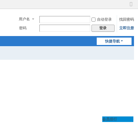
切
换
用户名
自动登录
找回密码
到
窄
密码
立即注册
登录
版
快捷导航
会员排行