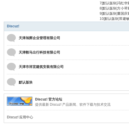
7
[
默认版块
]
冯红华
限
8
[
默认版块
]
方小琴
9
[
默认版块
]
董国庆
公
10
[
默认版块
]
常建
司
Discuz!
天津旭辉企业管理有限公司
天津鞍马出行科技有限公司
天津市祥宜建筑安装有限公司
默认版块
Discuz! 官方论坛
提供最新 Discuz! 产品新闻、软件下载与技术交流
Discuz! 应用中心