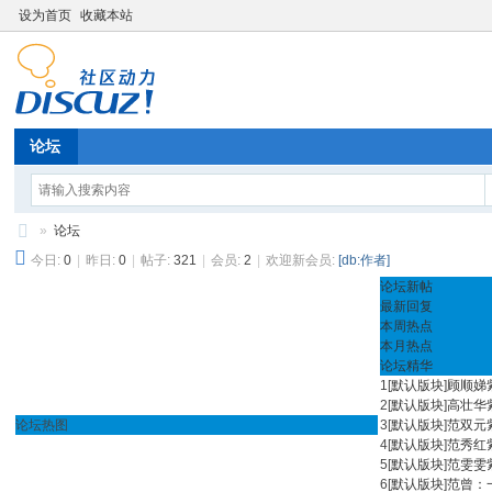
设为首页
收藏本站
论坛
»
论坛
今日:
0
|
昨日:
0
|
帖子:
321
|
会员:
2
|
欢迎新会员:
[db:作者]
徐
论坛新帖
州
最新回复
海
本周热点
本月热点
泰
论坛精华
1
[
默认版块
]
顾顺娣
新
2
[
默认版块
]
高壮华
能
论坛热图
3
[
默认版块
]
范双元
4
[
默认版块
]
范秀红
源
5
[
默认版块
]
范雯雯
有
6
[
默认版块
]
范曾：